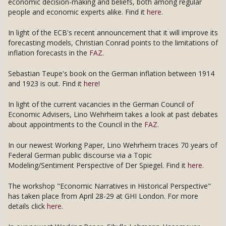
economic decision-making and beliefs, both among regular
people and economic experts alike. Find it
here
.
In light of the ECB's recent announcement that it will improve its
forecasting models, Christian Conrad points to the limitations of
inflation forecasts in the
FAZ
.
Sebastian Teupe's book on the German inflation between 1914
and 1923 is out. Find it
here
!
In light of the current vacancies in the German Council of
Economic Advisers, Lino Wehrheim takes a look at past debates
about appointments to the Council in the
FAZ
.
In our newest Working Paper, Lino Wehrheim traces 70 years of
Federal German public discourse via a Topic
Modeling/Sentiment Perspective of Der Spiegel. Find it
here.
The workshop "Economic Narratives in Historical Perspective"
has taken place from April 28-29 at GHI London. For more
details click
here
.