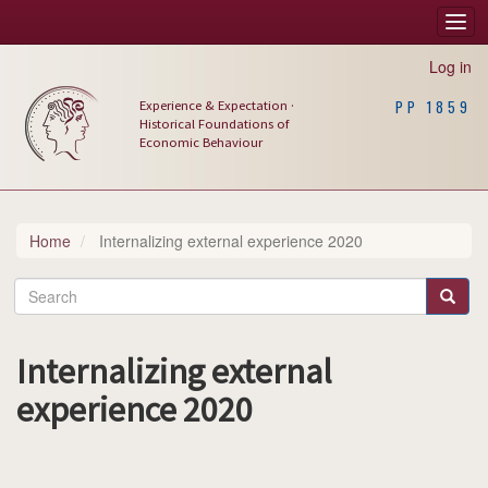
Skip
Togg
Main
to
navi
main
navigation
Log in
content
Experience & Expectation ·
PP 1859
Historical Foundations of
Economic Behaviour
Home
Internalizing external experience 2020
Search
Search
Internalizing external
experience 2020