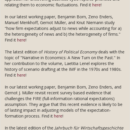
relating them to economic fluctuations. Find it
here
!
In our latest working paper, Benjamin Born, Zeno Enders,
Manuel Menkhoff, Gernot Müller, and Knut Niemann study
"how firm expectations adjust to news while accounting for a)
the heterogeneity of news and b) the heterogeneity of firms."
Find it
here
!
The latest edition of
History of Political Economy
deals with the
topic of "Narrative in Economics: A New Turn on the Past." In
her contribution to the volume, Laetitia Lenel explores the
history of scenario drafting at the IMF in the 1970s and 1980s.
Find it
here
!
In our latest working paper, Benjamin Born, Zeno Enders, and
Gernot J. Müller revisit recent survey based evidence that
challenges the FIRE (full-information rational expectations)
assumption. They argue that this recent evidence is likely to be
of lasting impact in adjusting models of the expectation-
formation process. Find it
here
!
In the latest edition of the
Jahrbuch für Wirtschaftsgeschichte