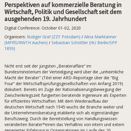
Perspektiven auf kommerzielle Beratung in
Wirtschaft, Politik und Gesellschaft seit dem
ausgehenden 19. Jahrhundert
Digital Conference: October 01-02, 2020
Organisers:
Rüdiger Graf (ZZF Potsdam)
/
Alina Marktanner
(MPIfG/RWTH Aachen)
/
Sebastian Schöttler (HU Berlin/SPP
1859)
Nicht erst seit der jüngsten „Berateraffäre“ im
Bundesministerium der Verteidigung wird über die „unheimliche
Macht der Berater" (Titel einer ARD-Reportage über die “Big
Four” der Wirtschaftsprüfungsgesellschaften von Anfang 2019)
diskutiert. Bereits im Zuge der Rationalisierungsbewegung der
Zwischenkriegszeit fungierten beratende Ingenieure als Experten
für effizientes Wirtschaften. Mit dem Wiederaufbau der
deutschen Wirtschaft nach 1945 wuchs die Branche weiter und
die Unternehmensberatung etablierte sich als eigenständiger
Berufszweig. Durch die Bereitstellung von Handlungswissen
veränderten Berater*innen das Verhältnis von intern und extern
generierter Erfahrung in Organisationen im Laufe des 20.