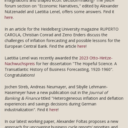
imaginations and shaped econ. decision-making? The JMEH
forum section on "Economic Narratives," edited by Alexander
Nützenadel and Laetitia Lenel, offers some answers. Find it
here
.
In an article for the Heidelberg University magazine RUPERTO
CAROLA, Christian Conrad and Zeno Enders discuss the
challenges of inflation forecasting and possible lessons for the
European Central Bank. Find the article
here
!
Laetitia Lenel was recently awarded the
2023 Otto-Hintze-
Nachwuchspreis
for her dissertation "The Hopeful Science. A
Transatlantic History of Business Forecasting, 1920-1960".
Congratulations!
Jochen Streb, Andreas Neumayer, and Sibylle Lehmann-
Hasemeyer have a new publication out in the
Journal of
Banking & Finance
titled "Heterogeneous inflation and deflation
experiences and savings decisions during German
industrialization". Find it
here
!
In our latest working paper, Alexander Foltas proposes a new
approach for uncovering business cycle reports’ priorities and