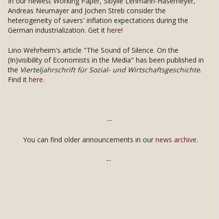
In our newest Working Paper, Sibylle Lehmann-Hasemeyer,
Andreas Neumayer and Jochen Streb consider the
heterogeneity of savers' inflation expectations during the
German industrialization. Get it
here
!
Lino Wehrheim's article "The Sound of Silence. On the
(In)visibility of Economists in the Media" has been published in
the
Vierteljahrschrift für Sozial- und Wirtschaftsgeschichte
.
Find it
here
.
--
You can find older announcements in our
news archive
.
--